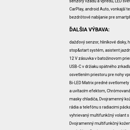
senzory vzadu a vpredu, LED sve
CarPlay, android Auto, vonkajší t
bezdrôtové nabíjanie pre smartp
ĎALŠIA VÝBAVA:
dažďový senzor, hliníkové disky, 
stop&start systém, asistent jazd
12 V zásuvka v batožinovom pries
USB-C v držiaku spätného zrkadla
osvetlením priestoru pre nohy v
Bi-LED Matrix predné svetlomety 
a uvítacím efektom, Chrómovaná
masky chladiča, Dvojramenný kož
rádia a telefónu s radiacimi pá
vyhrievaný multifunkčný volant s 
Dvojramenný multifunkčný kožený