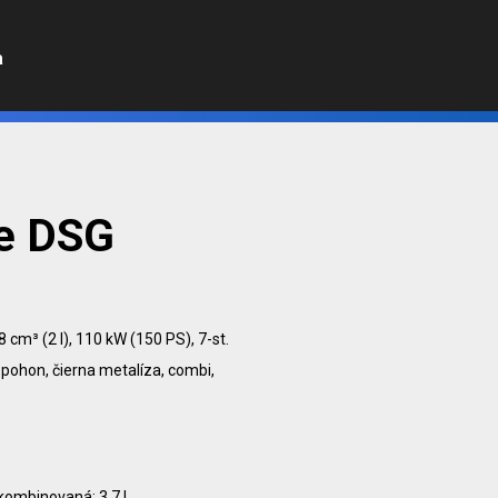
a
le DSG
8 cm³ (2 l), 110 kW (150 PS), 7-st.
pohon, čierna metalíza, combi,
 kombinovaná: 3.7 l