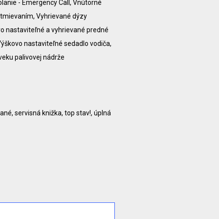
olanie - Emergency Call, Vnútorné
stmievaním, Vyhrievané dýzy
o nastaviteľné a vyhrievané predné
ýškovo nastaviteľné sedadlo vodiča,
veku palivovej nádrže
né, servisná knižka, top stav!, úplná