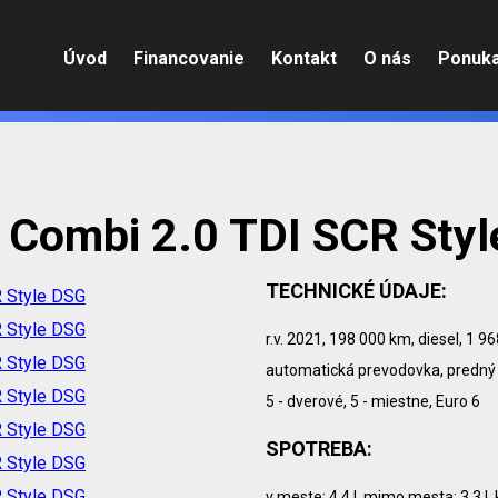
Úvod
Financovanie
Kontakt
O nás
Ponuk
 Combi 2.0 TDI SCR Sty
TECHNICKÉ ÚDAJE:
r.v. 2021, 198 000 km, diesel, 1 96
automatická prevodovka, predný 
5 - dverové, 5 - miestne, Euro 6
SPOTREBA:
v meste: 4.4 l, mimo mesta: 3.3 l,