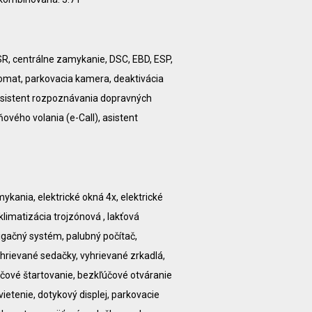
ASR, centrálne zamykanie, DSC, EBD, ESP,
mpomat, parkovacia kamera, deaktivácia
 asistent rozpoznávania dopravných
ového volania (e-Call), asistent
ykania, elektrické okná 4x, elektrické
 klimatizácia trojzónová , lakťová
vigačný systém, palubný počítač,
hrievané sedačky, vyhrievané zrkadlá,
čové štartovanie, bezkľúčové otváranie
vietenie, dotykový displej, parkovacie