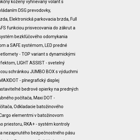
nkčný kožený vyhrievaný volant s
ovládaním DSG prevodovky,
da, Elektronická parkovacia brzda, Full
FS funkciou prisvecovania do zákrut a
- systém bezkľúčového odomykania
mom a SAFE systémom, LED predné
etlomety - TOP variant s dynamickými
fektom, LIGHT ASSIST - svetelný
adacou schránkou JUMBO BOX s výduchmi
 MAXIDOT - plnegrafický displej
staviteľné bedrové opierky na predných
lubného počítača, Maxi DOT -
očítača, Odkladacie batožinového
s Cargo elementmi v batožinovom
ho priestoru, RKA+ - systém kontroly
ácia nezapnutého bezpečnostného pásu