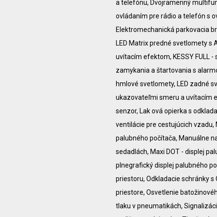
a telefónu, Dvojramenný multifu
ovládaním pre rádio a telefón s 
Elektromechanická parkovacia brz
LED Matrix predné svetlomety s A
uvítacím efektom, KESSY FULL 
zamykania a štartovania s alar
hmlové svetlomety, LED zadné sv
ukazovateľmi smeru a uvítacím e
senzor, Lak ová opierka s odkl
ventilácie pre cestujúcich vzadu,
palubného počítača, Manuálne na
sedadlách, Maxi DOT - displej pa
plnegrafický displej palubného p
priestoru, Odkladacie schránky 
priestore, Osvetlenie batožinové
tlaku v pneumatikách, Signaliz