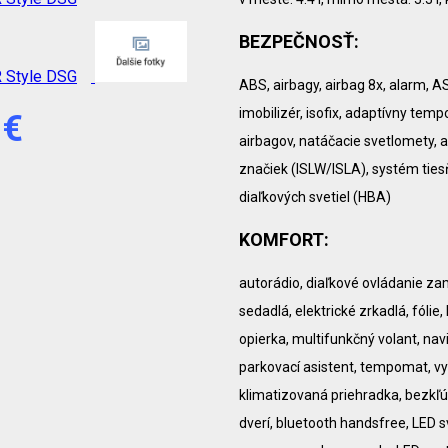
BEZPEČNOSŤ:
ABS, airbagy, airbag 8x, alarm, 
imobilizér, isofix, adaptívny te
 €
airbagov, natáčacie svetlomety,
značiek (ISLW/ISLA), systém tiesň
diaľkových svetiel (HBA)
KOMFORT:
autorádio, diaľkové ovládanie zam
sedadlá, elektrické zrkadlá, fólie,
opierka, multifunkčný volant, na
parkovací asistent, tempomat, vy
klimatizovaná priehradka, bezkľú
dverí, bluetooth handsfree, LED s