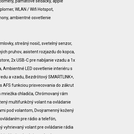
tlomety, pamäťové sedačky, apple
eplomer, WLAN / Wifi Hotspot,
hony, ambientné osvetlenie
hmlovky, strešný nosič, svetelný senzor,
ných pruhov, asistent rozjazdu do kopca,
tore, 2x USB-C pre nabíjanie vzadu a 1x
, Ambientné LED osvetlenie interiéru s
predu a vzadu, Bezdrôtový SMARTLINK+,
s AFS funkciou prisvecovania do zákrut
 mriežka chladiča, Chrómovaný rám
ený multifunkčný volant na ovládanie
ckami pod volantom, Dvojramenný kožený
ovládaním pre rádio a telefón,
 vyhrievaný volant pre ovládanie rádia