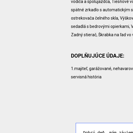
vodiča a spolujazdca, Tiesňové v
spätné zrkadlo s automatickým 
ostrekovača čelného skla, Výškov
sedadlá s bedrovými opierkami, V
Zadný stierač, Škrabka na ľad vo 
DOPLŇUJÚCE ÚDAJE:
1.majiteľ, garážované, nehavarova
servisná história