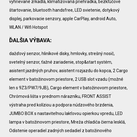
vyhrievané zrkadlá, klimatizovaná priehradka, bezkľúčové
štartovanie, bluetooth handsfree, LED svietenie, dotykový
displej, parkovacie senzory, apple CarPlay, android Auto,
WLAN / Wifi Hotspot
ĎALŠIA VÝBAVA:
dažďový senzor, hliníkové disky, hmlovky, strešný nosič,
svetelný senzor, ťažné zariadenie, stop&start systém,
asistent jazdných pruhov, asistent rozjazdu do kopca, 2 Cargo
element v batožinovom priestore, 2 USB slot vzadu (možné
len s 9Z3/PW7/9JB), Cargo element v batožinovom priestore,
Chrómová lišta v prednom nárazníku, FRONT ASSIST
výstraha pred kolíziou a podpora núdzového brzdenia,
JUMBO BOX s nastaviteľnou lakťovou opierkou vpredu, LED
lampa v batožinovom priestore, Mreža chladiča čierna lesklá,
Odistenie operadiel zadných sedadiel z batožinového