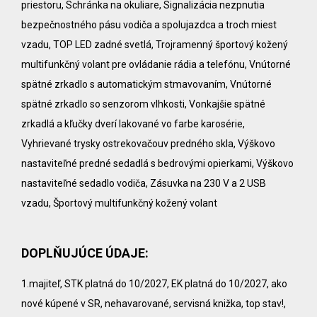
priestoru, Schránka na okuliare, Signalizácia nezpnutia
bezpečnostného pásu vodiča a spolujazdca a troch miest
vzadu, TOP LED zadné svetlá, Trojramenný športový kožený
multifunkčný volant pre ovládanie rádia a telefónu, Vnútorné
spätné zrkadlo s automatickým stmavovaním, Vnútorné
spätné zrkadlo so senzorom vlhkosti, Vonkajšie spätné
zrkadlá a kľučky dverí lakované vo farbe karosérie,
Vyhrievané trysky ostrekovačouv predného skla, Výškovo
nastaviteľné predné sedadlá s bedrovými opierkami, Výškovo
nastaviteľné sedadlo vodiča, Zásuvka na 230 V a 2 USB
vzadu, Športový multifunkčný kožený volant
DOPLŇUJÚCE ÚDAJE:
1.majiteľ, STK platná do 10/2027, EK platná do 10/2027, ako
nové kúpené v SR, nehavarované, servisná knižka, top stav!,