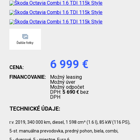
6 999 €
CENA:
FINANCOVANIE:
Možný leasing
Možný úver
Možný odpočet
DPH:
5 690 €
bez
DPH
TECHNICKÉ ÚDAJE:
r.v. 2019, 340 000 km, diesel, 1 598 cm³ (1.6 l), 85 kW (116 PS),
5-st. manuálna prevodovka, predný pohon, biela, combi,
5 - dverové, 5 - miestne, Euro 6