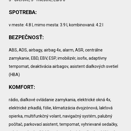
SPOTREBA:
v meste: 4.8 l, mimo mesta: 3.9 l, kombinovaná: 4.2 l
BEZPEČNOSŤ:
ABS, ADS, airbagy, airbag 4x, alarm, ASR, centrálne
zamykanie, EBD, EBV, ESP, imobilizér, isofix, adaptívny
tempomat, deaktivácia airbagov, asistent diaľkových svetiel
(HBA)
KOMFORT:
rádio, diaľkové ovládanie zamykania, elektrické okná 4x,
elektrické zrkadlá, fólie, klimatizácia dvojzónová, lakťová
opierka, multifunkčný volant, navigačný systém, palubný
počítač, parkovací asistent, tempomat, vyhrievané sedačky,