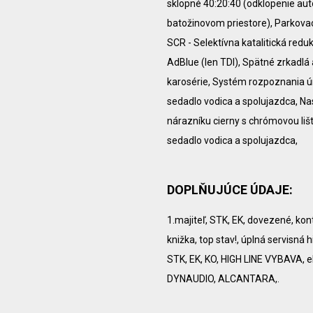
sklopné 40:20:40 (odklopenie au
batožinovom priestore), Parkovac
SCR - Selektívna katalitická red
AdBlue (len TDI), Spätné zrkadlá 
karosérie, Systém rozpoznania ú
sedadlo vodica a spolujazdca, Na
nárazníku cierny s chrómovou liš
sedadlo vodica a spolujazdca,
DOPLŇUJÚCE ÚDAJE:
1.majiteľ, STK, EK, dovezené, kon
knižka, top stav!, úplná servisná 
STK, EK, KO, HIGH LINE VYBAVA, el
DYNAUDIO, ALCANTARA,.