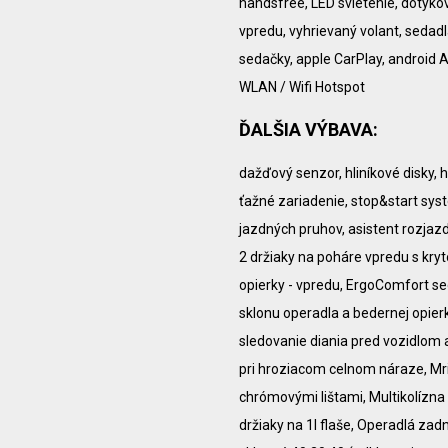
handsfree, LED svietenie, dotyko
vpredu, vyhrievaný volant, seda
sedačky, apple CarPlay, android A
WLAN / Wifi Hotspot
ĎALŠIA VÝBAVA:
dažďový senzor, hliníkové disky, 
ťažné zariadenie, stop&start sys
jazdných pruhov, asistent rozjaz
2 držiaky na poháre vpredu s kry
opierky - vpredu, ErgoComfort se
sklonu operadla a bedernej opierky
sledovanie diania pred vozidlom
pri hroziacom celnom náraze, Mri
chrómovými lištami, Multikolízna 
držiaky na 1l flaše, Operadlá za