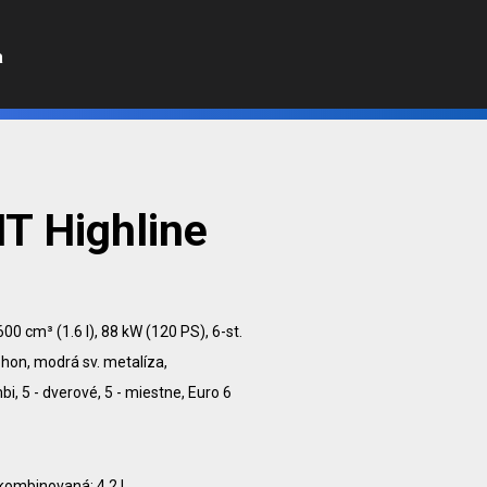
a
T Highline
600 cm³ (1.6 l), 88 kW (120 PS), 6-st.
on, modrá sv. metalíza,
5 - dverové, 5 - miestne, Euro 6
 kombinovaná: 4.2 l