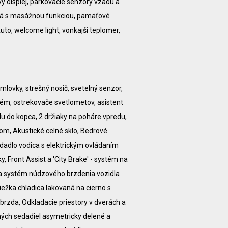
vý displej, parkovacie senzory vzadu a
dlá s masážnou funkciou, pamäťové
uto, welcome light, vonkajší teplomer,
hmlovky, strešný nosič, svetelný senzor,
tém, ostrekovače svetlometov, asistent
du do kopca, 2 držiaky na poháre vpredu,
tom, Akustické celné sklo, Bedrové
dadlo vodica s elektrickým ovládaním
, Front Assist a 'City Brake' - systém na
 a systém núdzového brzdenia vozidla
ežka chladica lakovaná na cierno s
brzda, Odkladacie priestory v dverách a
dných sedadiel asymetricky delené a