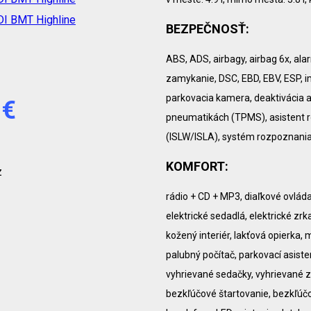
BEZPEČNOSŤ:
ABS, ADS, airbagy, airbag 6x, ala
zamykanie, DSC, EBD, EBV, ESP, im
parkovacia kamera, deaktivácia a
 €
pneumatikách (TPMS), asistent 
(ISLW/ISLA), systém rozpoznani
KOMFORT:
z
rádio + CD + MP3, diaľkové ovlád
elektrické sedadlá, elektrické zrka
kožený interiér, lakťová opierka,
palubný počítač, parkovací asist
vyhrievané sedačky, vyhrievané z
bezkľúčové štartovanie, bezkľúčo