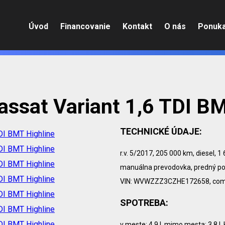
Úvod
Financovanie
Kontakt
O nás
Ponuk
ssat Variant 1,6 TDI BM
TECHNICKÉ ÚDAJE:
r.v. 5/2017, 205 000 km, diesel, 1 
manuálna prevodovka, predný poh
VIN: WVWZZZ3CZHE172658, combi, 
SPOTREBA:
v meste: 4.9 l, mimo mesta: 3.8 l,