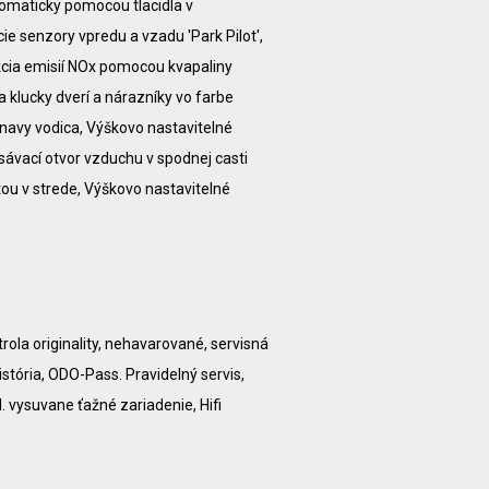
tomaticky pomocou tlacidla v
ie senzory vpredu a vzadu 'Park Pilot',
ukcia emisií NOx pomocou kvapaliny
a klucky dverí a nárazníky vo farbe
navy vodica, Výškovo nastavitelné
sávací otvor vzduchu v spodnej casti
tou v strede, Výškovo nastavitelné
trola originality, nehavarované, servisná
história, ODO-Pass. Pravidelný servis,
. vysuvane ťažné zariadenie, Hifi