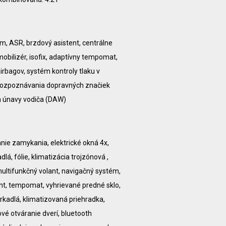
rm, ASR, brzdový asistent, centrálne
obilizér, isofix, adaptívny tempomat,
irbagov, systém kontroly tlaku v
rozpoznávania dopravných značiek
a únavy vodiča (DAW)
anie zamykania, elektrické okná 4x,
dlá, fólie, klimatizácia trojzónová ,
 multifunkčný volant, navigačný systém,
ent, tempomat, vyhrievané predné sklo,
rkadlá, klimatizovaná priehradka,
vé otváranie dverí, bluetooth